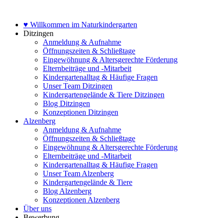
Zum
Inhalt
♥ Willkommen im Naturkindergarten
springen
Ditzingen
Anmeldung & Aufnahme
Öffnungszeiten & Schließtage
Eingewöhnung & Altersgerechte Förderung
Elternbeiträge und -Mitarbeit
Kindergartenalltag & Häufige Fragen
Unser Team Ditzingen
Kindergartengelände & Tiere Ditzingen
Blog Ditzingen
Konzeptionen Ditzingen
Alzenberg
Anmeldung & Aufnahme
Öffnungszeiten & Schließtage
Eingewöhnung & Altersgerechte Förderung
Elternbeiträge und -Mitarbeit
Kindergartenalltag & Häufige Fragen
Unser Team Alzenberg
Kindergartengelände & Tiere
Blog Alzenberg
Konzeptionen Alzenberg
Über uns
Bewerbung