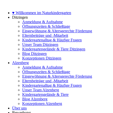
Zum
Inhalt
♥ Willkommen im Naturkindergarten
springen
Ditzingen
Anmeldung & Aufnahme
Öffnungszeiten & Schließtage
Eingewöhnung & Altersgerechte Förderung
Elternbeiträge und -Mitarbeit
Kindergartenalltag & Häufige Fragen
Unser Team Ditzingen
Kindergartengelände & Tiere Ditzingen
Blog Ditzingen
Konzeptionen Ditzingen
Alzenberg
Anmeldung & Aufnahme
Öffnungszeiten & Schließtage
Eingewöhnung & Altersgerechte Förderung
Elternbeiträge und -Mitarbeit
Kindergartenalltag & Häufige Fragen
Unser Team Alzenberg
Kindergartengelände & Tiere
Blog Alzenberg
Konzeptionen Alzenberg
Über uns
Bewerbung