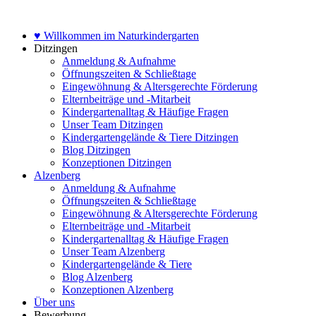
Zum
Inhalt
♥ Willkommen im Naturkindergarten
springen
Ditzingen
Anmeldung & Aufnahme
Öffnungszeiten & Schließtage
Eingewöhnung & Altersgerechte Förderung
Elternbeiträge und -Mitarbeit
Kindergartenalltag & Häufige Fragen
Unser Team Ditzingen
Kindergartengelände & Tiere Ditzingen
Blog Ditzingen
Konzeptionen Ditzingen
Alzenberg
Anmeldung & Aufnahme
Öffnungszeiten & Schließtage
Eingewöhnung & Altersgerechte Förderung
Elternbeiträge und -Mitarbeit
Kindergartenalltag & Häufige Fragen
Unser Team Alzenberg
Kindergartengelände & Tiere
Blog Alzenberg
Konzeptionen Alzenberg
Über uns
Bewerbung